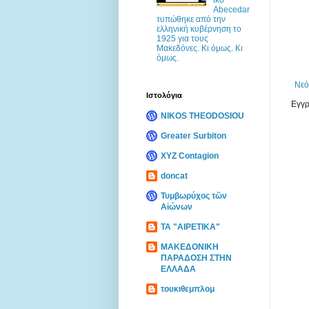
Abecedar
τυπώθηκε από την
ελληνική κυβέρνηση το
1925 για τους
Μακεδόνες. Κι όμως. Κι
όμως.
Νεό
Ιστολόγια
Εγγρ
NIKOS THEODOSIOU
Greater Surbiton
XYZ Contagion
doncat
Τυμβωρύχος τῶν
Αἰώνων
ΤΑ "ΑΙΡΕΤΙΚΑ"
ΜΑΚΕΔΟΝΙΚΗ
ΠΑΡΑΔΟΣΗ ΣΤΗΝ
ΕΛΛΑΔΑ
τουκιθεμπλομ