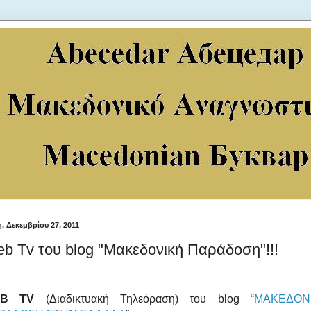
η, Δεκεμβρίου 27, 2011
b Tv του blog "Μακεδονική Παράδοση"!!!
B TV
(Διαδικτυακή Τηλεόραση) του blog
“ΜΑΚΕΔΟΝ