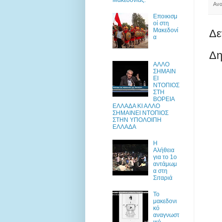
Ανα
Εποικισμ
οί στη
Μακεδονί
Δε
α
Δη
ΑΛΛΟ
ΣΗΜΑΙΝ
ΕΙ
ΝΤΟΠΙΟΣ
ΣΤΗ
ΒΟΡΕΙΑ
ΕΛΛΑΔΑ ΚΙ ΑΛΛΟ
ΣΗΜΑΙΝΕΙ ΝΤΟΠΙΟΣ
ΣΤΗΝ ΥΠΟΛΟΙΠΗ
ΕΛΛΑΔΑ
Η
Αλήθεια
για το 1ο
αντάμωμ
α στη
Σιταριά
Το
μακεδονι
κό
αναγνωστ
ικό