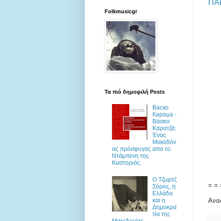
ΠΑ
Folkmusicgr
Τα πιό δημοφιλή Posts
Васко
Караџа -
Βάσκο
Καρατζά:
Ένας
Μακεδόν
ας πρόσφυγας απο το
Ντάμπενη της
Καστοριάς.
Ο Τζωρτζ
= = 
Σόρος, η
Ελλάδα
και η
Ανα
Δημοκρα
τία της
Μακεδονίας.