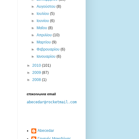
►
Αυγούστου
(8)
►
Ιουλίου
(5)
►
Ιουνίου
(6)
►
Μαΐου
(8)
►
Απριλίου
(10)
►
Μαρτίου
(9)
►
Φεβρουαρίου
(6)
►
Ιανουαρίου
(6)
►
2010
(101)
►
2009
(87)
►
2008
(1)
επικοινωνια email
abecedar@rocketmail.com
Abecedar
Γηγενής Μακεδόνας