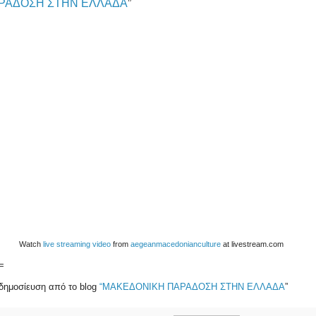
ΡΑΔΟΣΗ ΣΤΗΝ ΕΛΛΑΔΑ
”
Watch
live streaming video
from
aegeanmacedonianculture
at livestream.com
=
δημοσίευση από το blog
“ΜΑΚΕΔΟΝΙΚΗ ΠΑΡΑΔΟΣΗ ΣΤΗΝ ΕΛΛΑΔΑ
”