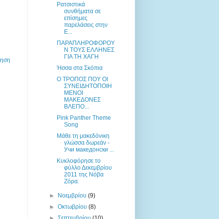
Ρατσιστικά
συνθήματα σε
επίσημες
παρελάσεις στην
Ε...
ΠΑΡΑΠΛΗΡΟΦΟΡΟΥ
Ν ΤΟΥΣ ΕΛΛΗΝΕΣ
ΓΙΑ ΤΗ ΧΑΓΗ
τηση
Ήσσα στα Σκόπια
Ο ΤΡΟΠΟΣ ΠΟΥ ΟΙ
ΣΥΝΕΙΔΗΤΟΠΟΙΗ
ΜΕΝΟΙ
ΜΑΚΕΔΟΝΕΣ
ΒΛΕΠΟ...
Pink Panther Theme
Song
Μάθε τη μακεδόνικη
γλώσσα δωρεάν -
Учи македонски ...
Κυκλοφόρησε το
φύλλο Δεκεμβρίου
2011 της Νόβα
Ζόρα.
►
Νοεμβρίου
(9)
►
Οκτωβρίου
(8)
►
Σεπτεμβρίου
(10)